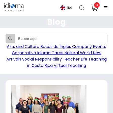
0
ENG
Blog
Botón de búsqueda
Buscar:
Arts and Culture
Becas de Inglés
Company Events
Corporativo
Idioma Cares
Natural World
New
Arrivals
Social Responsibility
Teacher Life
Teaching
in Costa Rica
Virtual Teaching