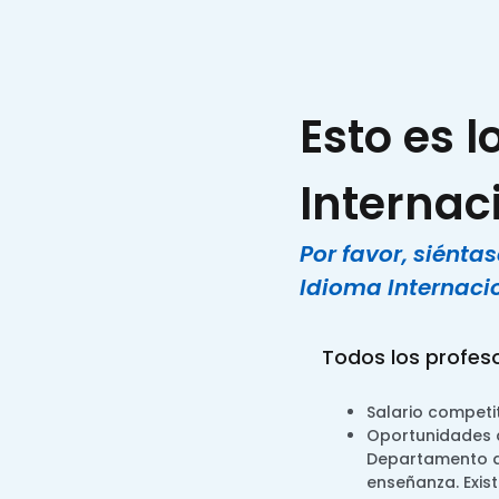
Esto es 
Internac
Por favor, siénta
Idioma Internacio
Todos los profeso
Salario competit
Oportunidades d
Departamento de
enseñanza. Exis