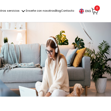
0
tros servicios
Enseñe con nosotros
Blog
Contacto
ENG